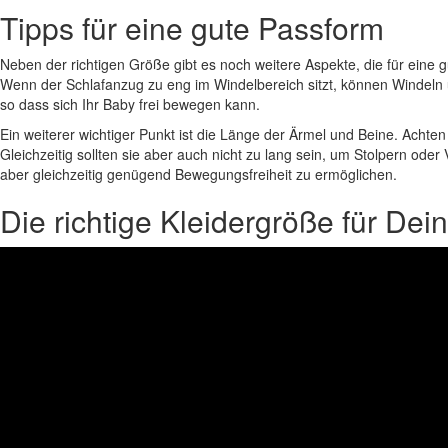
Tipps für eine gute Passform
Neben der richtigen Größe gibt es noch weitere Aspekte, die für eine 
Wenn der Schlafanzug zu eng im Windelbereich sitzt, können Windeln
so dass sich Ihr Baby frei bewegen kann.
Ein weiterer wichtiger Punkt ist die Länge der Ärmel und Beine. Achte
Gleichzeitig sollten sie aber auch nicht zu lang sein, um Stolpern o
aber gleichzeitig genügend Bewegungsfreiheit zu ermöglichen.
Die richtige Kleidergröße für Dein